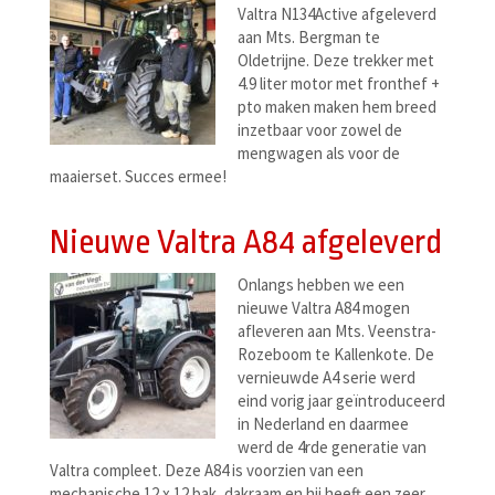
Valtra N134Active afgeleverd
aan Mts. Bergman te
Oldetrijne. Deze trekker met
4.9 liter motor met fronthef +
pto maken maken hem breed
inzetbaar voor zowel de
mengwagen als voor de
maaierset. Succes ermee!
Nieuwe Valtra A84 afgeleverd
Onlangs hebben we een
nieuwe Valtra A84 mogen
afleveren aan Mts. Veenstra-
Rozeboom te Kallenkote. De
vernieuwde A4 serie werd
eind vorig jaar geïntroduceerd
in Nederland en daarmee
werd de 4rde generatie van
Valtra compleet. Deze A84 is voorzien van een
mechanische 12 x 12 bak, dakraam en hij heeft een zeer