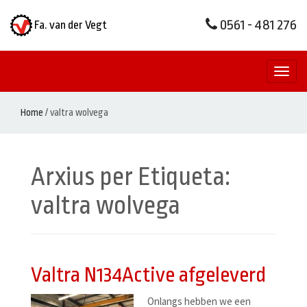
0561 - 481 276
Fa. van der Vegt
Toggl
naviga
Home
/
valtra wolvega
Arxius per Etiqueta:
valtra wolvega
Valtra N134Active afgeleverd
Onlangs hebben we een