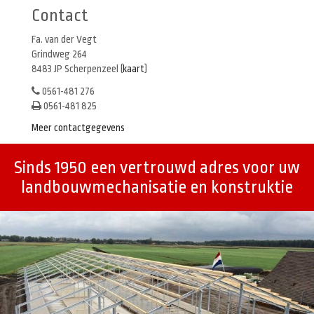
Contact
Fa. van der Vegt
Grindweg 264
8483 JP Scherpenzeel (
kaart
)
0561-481 276
0561-481 825
Meer contactgegevens
Sinds 1950 een vertrouwd adres voor uw
landbouwmechanisatie en konstruktie