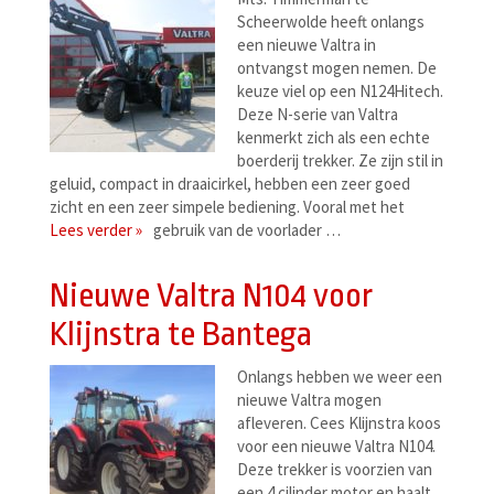
Scheerwolde heeft onlangs
een nieuwe Valtra in
ontvangst mogen nemen. De
keuze viel op een N124Hitech.
Deze N-serie van Valtra
kenmerkt zich als een echte
boerderij trekker. Ze zijn stil in
geluid, compact in draaicirkel, hebben een zeer goed
zicht en een zeer simpele bediening. Vooral met het
Lees verder »
gebruik van de voorlader …
Nieuwe Valtra N104 voor
Klijnstra te Bantega
Onlangs hebben we weer een
nieuwe Valtra mogen
afleveren. Cees Klijnstra koos
voor een nieuwe Valtra N104.
Deze trekker is voorzien van
een 4 cilinder motor en haalt