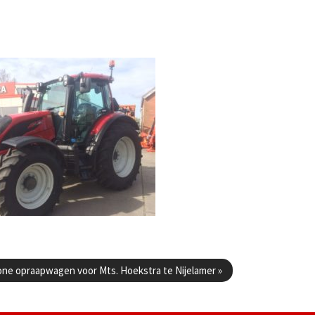
ne opraapwagen voor Mts. Hoekstra te Nijelamer
»