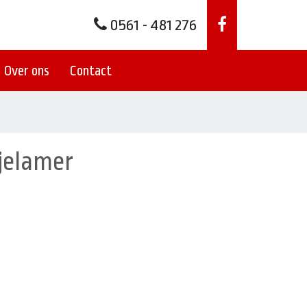
0561 - 481 276
Over ons
Contact
jelamer