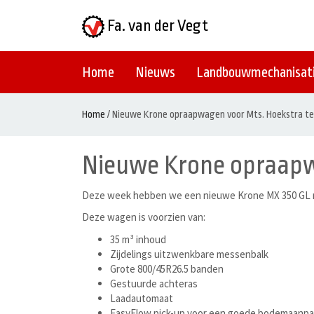
Fa. van der Vegt
Home
Nieuws
Landbouwmechanisat
Home
/
Nieuwe Krone opraapwagen voor Mts. Hoekstra te
Nieuwe Krone opraapw
Deze week hebben we een nieuwe Krone MX 350 GL mo
Deze wagen is voorzien van:
35 m³ inhoud
Zijdelings uitzwenkbare messenbalk
Grote 800/45R26.5 banden
Gestuurde achteras
Laadautomaat
EasyFlow pick-up voor een goede bodemaanpa