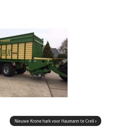
Nieuwe Krone hark voor Haumann te Creil
»