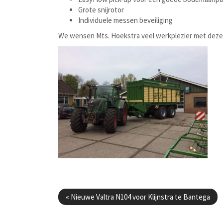
Grote snijrotor
Individuele messen beveiliging
We wensen Mts. Hoekstra veel werkplezier met dez
Berichtenmenu
«
Nieuwe Valtra N104 voor Klijnstra te Bantega