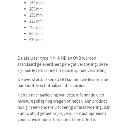
160 mm
200 mm
250 mm
315 mm
400 mm
500 mm
630 mm
De afsluiter type NM, NMD en OVB worden
standaard geleverd met pen-gat verstelling, deze
zijn ook leverbaar met traploze spindelverstelling.
De overstortbakken (OSB) kunnen we leveren met
hardhouten schotbalken of aluminium.
Hebt u naar aanleiding van deze informatie over
niveauregeling nog vragen of hebt u een product
nodig in een andere uitvoering of maatvoering, dan
kunt u altijd geheel vrijblijvend contact opnemen
voor aanvullende informatie of een offerte.