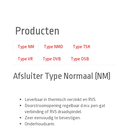
Producten
Type NM
Type NMD
Type TSK
Type VR
Type OVB
Type OSB
Afsluiter Type Normaal (NM)
Leverbaar in thermisch verzinkt en RVS.
Doorstroomopening regelbaar d.m.v. pen-gat
verbinding of RVS draadspindel.
Zeer eenvoudig te bevestigen.
Onderhoudsarm.