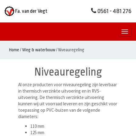
0561 - 481 276
Fa. van der Vegt
Toggl
naviga
Home
/
Weg & waterbouw
/
Niveauregeling
Niveauregeling
Al onze producten voor niveauregeling zijn leverbaar
in thermisch verzinkte uitvoering en in RVS-
uitvoering. De thermisch verzinkte uitvoering
kunnen wij uit voorraad leveren en zijn geschikt voor
toepassing op PVC-buizen van de volgende
diameters:
110 mm
125 mm