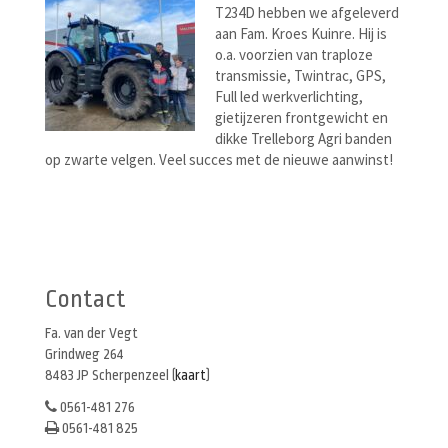
T234D hebben we afgeleverd
aan Fam. Kroes Kuinre. Hij is
o.a. voorzien van traploze
transmissie, Twintrac, GPS,
Full led werkverlichting,
gietijzeren frontgewicht en
dikke Trelleborg Agri banden
op zwarte velgen. Veel succes met de nieuwe aanwinst!
Berichtenmenu
Contact
Fa. van der Vegt
Grindweg 264
8483 JP Scherpenzeel (
kaart
)
0561-481 276
0561-481 825