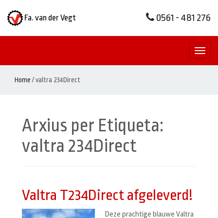
0561 - 481 276
Fa. van der Vegt
Toggl
naviga
Home
/
valtra 234Direct
Arxius per Etiqueta:
valtra 234Direct
Valtra T234Direct afgeleverd!
Deze prachtige blauwe Valtra