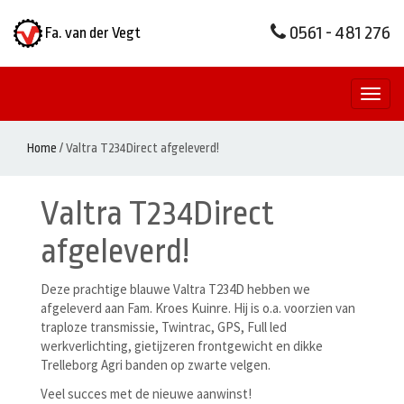
0561 - 481 276
Fa. van der Vegt
Toggl
naviga
Home
/
Valtra T234Direct afgeleverd!
Valtra T234Direct
afgeleverd!
Deze prachtige blauwe Valtra T234D hebben we
afgeleverd aan Fam. Kroes Kuinre. Hij is o.a. voorzien van
traploze transmissie, Twintrac, GPS, Full led
werkverlichting, gietijzeren frontgewicht en dikke
Trelleborg Agri banden op zwarte velgen.
Veel succes met de nieuwe aanwinst!