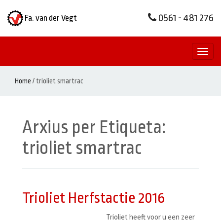
0561 - 481 276
Fa. van der Vegt
Toggl
naviga
Home
/
trioliet smartrac
Arxius per Etiqueta:
trioliet smartrac
Trioliet Herfstactie 2016
Trioliet heeft voor u een zeer