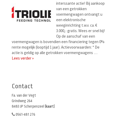
interssante actie! Bij aankoop
van een getrokken
voermengwagen ontvangt u
een elektronische
weeginrichting t.w.v. ca. €
3.000,- gratis. Wees er snel bij!
Op de aanschaf van een
voermengwagen is bovendien een financiering tegen 0%
rente mogelijk (looptijd 1 jaar). Actievoorwaarden: * De
actie is geldig op alle getrokken voermengwagens …
Lees verder »
Berichtenmenu
Contact
Fa. van der Vegt
Grindweg 264
8483 JP Scherpenzeel (
kaart
)
0561-481 276