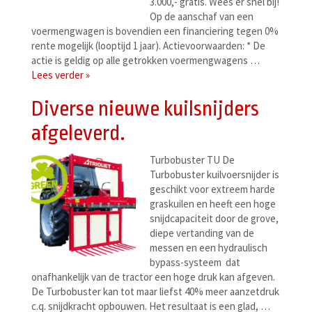
3.000,- gratis. Wees er snel bij!
Op de aanschaf van een
voermengwagen is bovendien een financiering tegen 0%
rente mogelijk (looptijd 1 jaar). Actievoorwaarden: * De
actie is geldig op alle getrokken voermengwagens …
Lees verder »
Diverse nieuwe kuilsnijders
afgeleverd.
Turbobuster TU De
Turbobuster kuilvoersnijder is
geschikt voor extreem harde
graskuilen en heeft een hoge
snijdcapaciteit door de grove,
diepe vertanding van de
messen en een hydraulisch
bypass-systeem dat
onafhankelijk van de tractor een hoge druk kan afgeven.
De Turbobuster kan tot maar liefst 40% meer aanzetdruk
c.q. snijdkracht opbouwen. Het resultaat is een glad, …