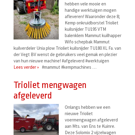
hebben vele mooie en
handige werktuigen mogen
afleveren! Waaronder deze 8;
Kemp onkruidborstel Trioliet
kuilsnijder TU195 VTM
balenklem Mammut kuilhapper
Wifo schepbak Mammut
kuilverdeler Unia plow Trioliet kuilsnijder TU180 XL Fa. van
der Vegt BV wenst de gebruikers veel gemak en plezier
van hun nieuwe machine! #afgeleverd #werktuigen
Lees verder »
#mammut #kempmachines …
Trioliet mengwagen
afgeleverd
Onlangs hebben we een
nieuwe Trioliet
voermengwagen afgeleverd
aan Mts. van Ens te Kuinre.
Deze Solomix 2 vijzelwagen