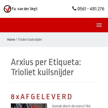
0561 - 481 276
Fa. van der Vegt
Toggl
naviga
Home
/
Trioliet kuilsnijder
Arxius per Etiqueta:
Trioliet kuilsnijder
8 x A F G E L E V E R D
Gemak dient de mens! We