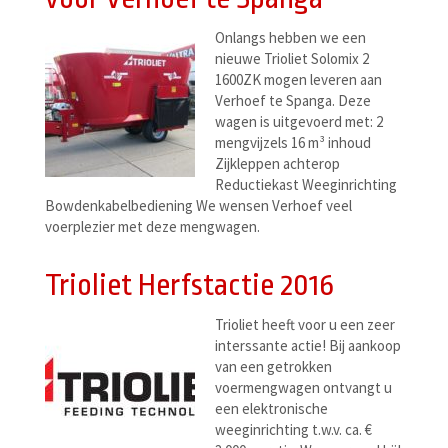
Onlangs hebben we een
nieuwe Trioliet Solomix 2
1600ZK mogen leveren aan
Verhoef te Spanga. Deze
wagen is uitgevoerd met: 2
mengvijzels 16 m³ inhoud
Zijkleppen achterop
Reductiekast Weeginrichting
Bowdenkabelbediening We wensen Verhoef veel
voerplezier met deze mengwagen.
Trioliet Herfstactie 2016
Trioliet heeft voor u een zeer
interssante actie! Bij aankoop
van een getrokken
voermengwagen ontvangt u
een elektronische
weeginrichting t.w.v. ca. €