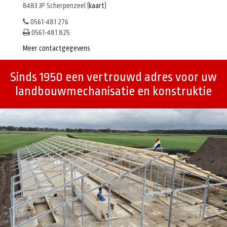
8483 JP Scherpenzeel (
kaart
)
0561-481 276
0561-481 825
Meer contactgegevens
Sinds 1950 een vertrouwd adres voor uw
landbouwmechanisatie en konstruktie