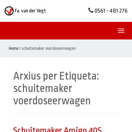
0561 - 481 276
Fa. van der Vegt
Toggl
naviga
Home
/
schuitemaker voerdoseerwagen
Arxius per Etiqueta:
schuitemaker
voerdoseerwagen
Schuitemaker Amigo 40S