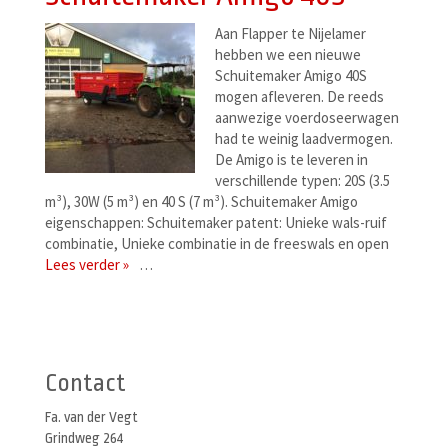
Aan Flapper te Nijelamer
hebben we een nieuwe
Schuitemaker Amigo 40S
mogen afleveren. De reeds
aanwezige voerdoseerwagen
had te weinig laadvermogen.
De Amigo is te leveren in
verschillende typen: 20S (3.5
m³), 30W (5 m³) en 40 S (7 m³). Schuitemaker Amigo
eigenschappen: Schuitemaker patent: Unieke wals-ruif
combinatie, Unieke combinatie in de freeswals en open
Lees verder »
…
Berichtenmenu
Contact
Fa. van der Vegt
Grindweg 264