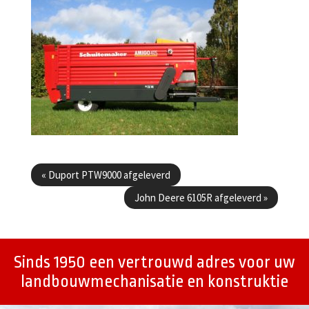
Berichtenmenu
«
Duport PTW9000 afgeleverd
John Deere 6105R afgeleverd
»
Sinds 1950 een vertrouwd adres voor uw
landbouwmechanisatie en konstruktie