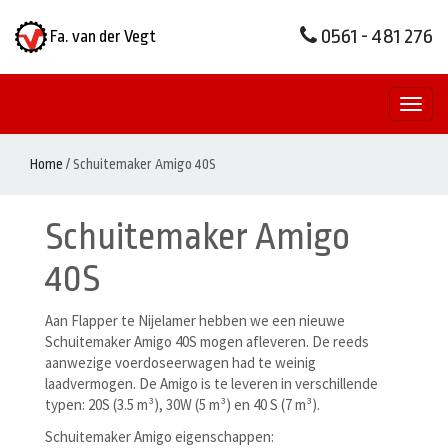
0561 - 481 276
Fa. van der Vegt
Toggl
naviga
Home
/
Schuitemaker Amigo 40S
Schuitemaker Amigo
40S
Aan Flapper te Nijelamer hebben we een nieuwe
Schuitemaker Amigo 40S mogen afleveren. De reeds
aanwezige voerdoseerwagen had te weinig
laadvermogen. De Amigo is te leveren in verschillende
typen: 20S (3.5 m³), 30W (5 m³) en 40 S (7 m³).
Schuitemaker Amigo eigenschappen: