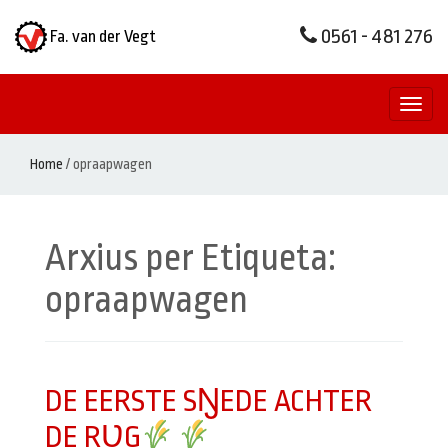
0561 - 481 276
Fa. van der Vegt
Toggl
naviga
Home
/
opraapwagen
Arxius per Etiqueta:
opraapwagen
DE EERSTE SŊEDE ACHTER
DE RƲG