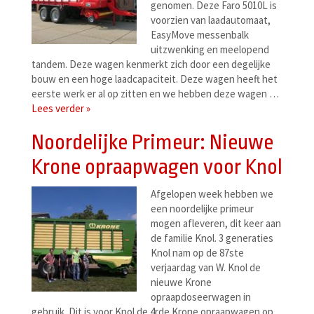
genomen. Deze Faro 5010L is
voorzien van laadautomaat,
EasyMove messenbalk
uitzwenking en meelopend
tandem. Deze wagen kenmerkt zich door een degelijke
bouw en een hoge laadcapaciteit. Deze wagen heeft het
eerste werk er al op zitten en we hebben deze wagen …
Lees verder »
Noordelijke Primeur: Nieuwe
Krone opraapwagen voor Knol
Afgelopen week hebben we
een noordelijke primeur
mogen afleveren, dit keer aan
de familie Knol. 3 generaties
Knol nam op de 87ste
verjaardag van W. Knol de
nieuwe Krone
opraapdoseerwagen in
gebruik. Dit is voor Knol de 4rde Krone opraapwagen op