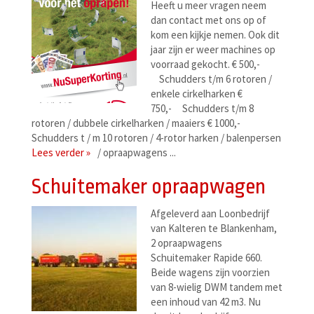
Heeft u meer vragen neem
dan contact met ons op of
kom een kijkje nemen. Ook dit
jaar zijn er weer machines op
voorraad gekocht. € 500,-
Schudders t/m 6 rotoren /
enkele cirkelharken €
750,- Schudders t/m 8
rotoren / dubbele cirkelharken / maaiers € 1000,-
Schudders t / m 10 rotoren / 4-rotor harken / balenpersen
Lees verder »
/ opraapwagens ...
Schuitemaker opraapwagen
Afgeleverd aan Loonbedrijf
van Kalteren te Blankenham,
2 opraapwagens
Schuitemaker Rapide 660.
Beide wagens zijn voorzien
van 8-wielig DWM tandem met
een inhoud van 42 m3. Nu