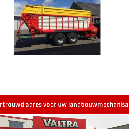
ertrouwd adres voor uw landbouwmechanisat