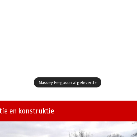
Massey Ferguson afgeleverd
»
ie en konstruktie