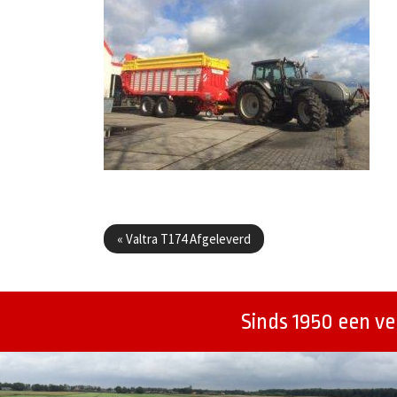
Berichtenmenu
«
Valtra T174 Afgeleverd
Sinds 1950 een v