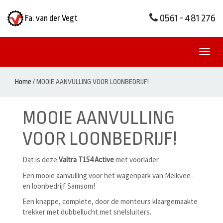
0561 - 481 276
Fa. van der Vegt
Toggl
naviga
Home
/
MOOIE AANVULLING VOOR LOONBEDRIJF!
MOOIE AANVULLING
VOOR LOONBEDRIJF!
Dat is deze
Valtra
T154 Active
met voorlader.
Een mooie aanvulling voor het wagenpark van Melkvee-
en loonbedrijf Samsom!
Een knappe, complete, door de monteurs klaargemaakte
trekker met dubbellucht met snelsluiters.