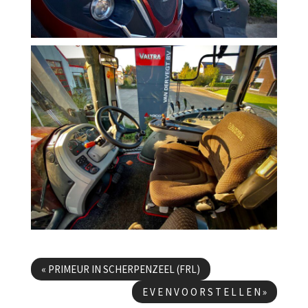
Berichtenmenu
«
PRIMEUR IN SCHERPENZEEL (FRL)
E V E N V O O R S T E L L E N
»