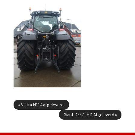
Berichtenmenu
«
Valtra N114 afgeleverd.
Giant D337THD Afgeleverd
»