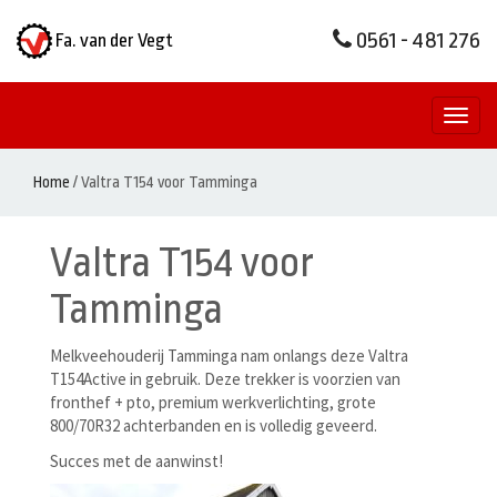
0561 - 481 276
Fa. van der Vegt
Toggl
naviga
Home
/
Valtra T154 voor Tamminga
Valtra T154 voor
Tamminga
Melkveehouderij Tamminga nam onlangs deze Valtra
T154Active in gebruik. Deze trekker is voorzien van
fronthef + pto, premium werkverlichting, grote
800/70R32 achterbanden en is volledig geveerd.
Succes met de aanwinst!