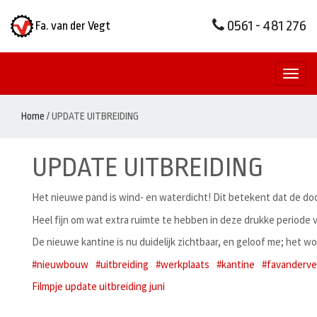
0561 - 481 276
Fa. van der Vegt
Toggl
naviga
Home
/
UPDATE UITBREIDING
UPDATE UITBREIDING
Het nieuwe pand is wind- en waterdicht! Dit betekent dat de doo
Heel fijn om wat extra ruimte te hebben in deze drukke periode v/
De nieuwe kantine is nu duidelijk zichtbaar, en geloof me; het wo
#nieuwbouw
#uitbreiding
#werkplaats
#kantine
#favanderv
Filmpje update uitbreiding juni