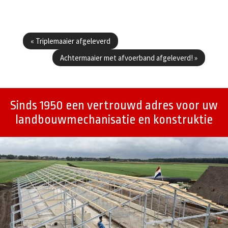
Berichtenmenu
«
Triplemaaier afgeleverd
Achtermaaier met afvoerband afgeleverd!
»
Sinds 1950 een vertrouwd adres voor uw
landbouwmechanisatie en konstruktie