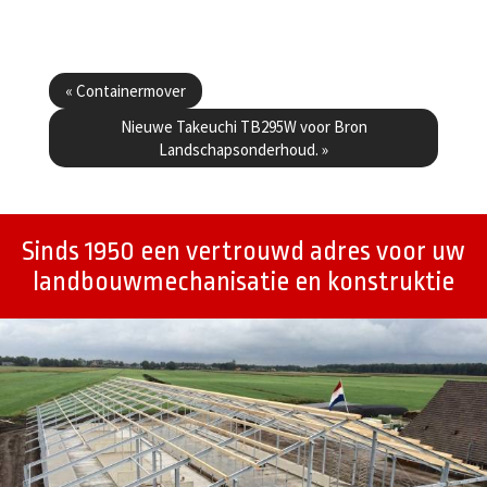
Berichtenmenu
«
Containermover
Nieuwe Takeuchi TB295W voor Bron
Landschapsonderhoud.
»
Sinds 1950 een vertrouwd adres voor uw
landbouwmechanisatie en konstruktie