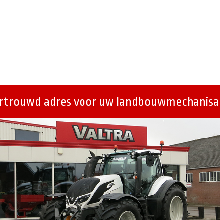
ertrouwd adres voor uw landbouwmechanisat