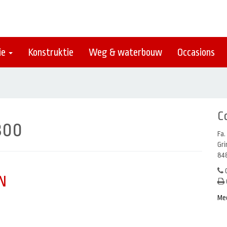
ie
Konstruktie
Weg & waterbouw
Occasions
C
300
Fa.
Gr
848
0
N
Me