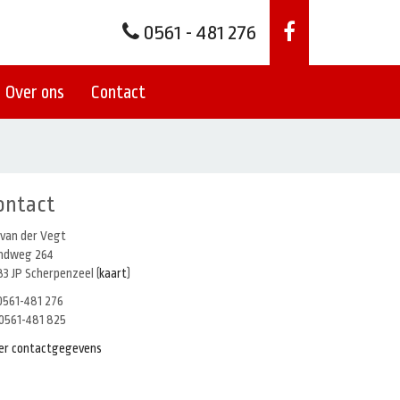
0561 - 481 276
Over ons
Contact
ontact
 van der Vegt
indweg 264
3 JP Scherpenzeel (
kaart
)
561-481 276
0561-481 825
er contactgegevens