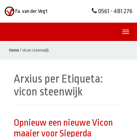
0561 - 481 276
Fa. van der Vegt
Toggl
naviga
Home
/
vicon steenwijk
Arxius per Etiqueta:
vicon steenwijk
Opnieuw een nieuwe Vicon
maaier voor Sieperda