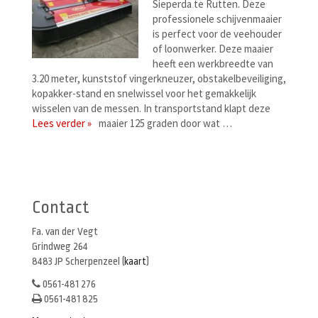
Sieperda te Rutten. Deze
professionele schijvenmaaier
is perfect voor de veehouder
of loonwerker. Deze maaier
heeft een werkbreedte van
3.20 meter, kunststof vingerkneuzer, obstakelbeveiliging,
kopakker-stand en snelwissel voor het gemakkelijk
wisselen van de messen. In transportstand klapt deze
Lees verder »
maaier 125 graden door wat …
Berichtenmenu
Contact
Fa. van der Vegt
Grindweg 264
8483 JP Scherpenzeel (
kaart
)
0561-481 276
0561-481 825