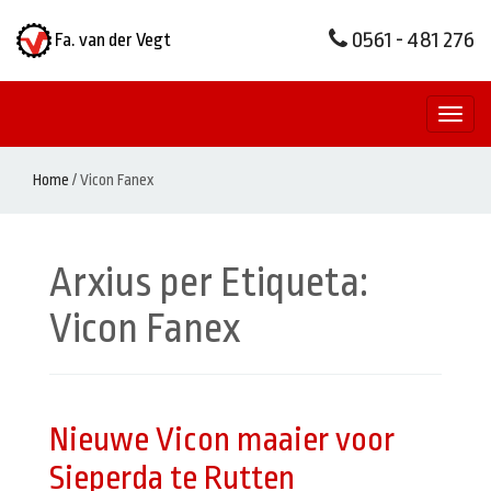
0561 - 481 276
Fa. van der Vegt
Toggl
naviga
Home
/
Vicon Fanex
Arxius per Etiqueta:
Vicon Fanex
Nieuwe Vicon maaier voor
Sieperda te Rutten