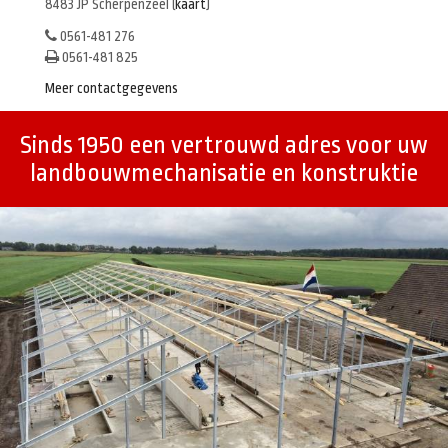
8483 JP Scherpenzeel (
kaart
)
0561-481 276
0561-481 825
Meer contactgegevens
Sinds 1950 een vertrouwd adres voor uw
landbouwmechanisatie en konstruktie