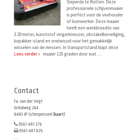
Sieperda te Rutten. Deze
professionele schijvenmaaier
is perfect voor de veehouder
of loonwerker. Deze maaier
heeft een werkbreedte van
3.20 meter, kunststof vingerkneuzer, obstakelbeveiliging,
kopakker-stand en snelwissel voor het gemakkelijk
wisselen van de messen. In transportstand klapt deze
Lees verder »
maaier 125 graden door wat …
Berichtenmenu
Contact
Fa. van der Vegt
Grindweg 264
8483 JP Scherpenzeel (
kaart
)
0561-481 276
0561-481 825