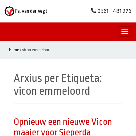
0561 - 481 276
Fa. van der Vegt
Toggl
naviga
Home
/
vicon emmeloord
Arxius per Etiqueta:
vicon emmeloord
Opnieuw een nieuwe Vicon
maaier voor Sieperda