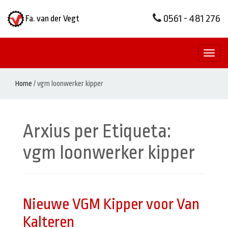
0561 - 481 276
Fa. van der Vegt
Toggl
naviga
Home
/
vgm loonwerker kipper
Arxius per Etiqueta:
vgm loonwerker kipper
Nieuwe VGM Kipper voor Van
Kalteren