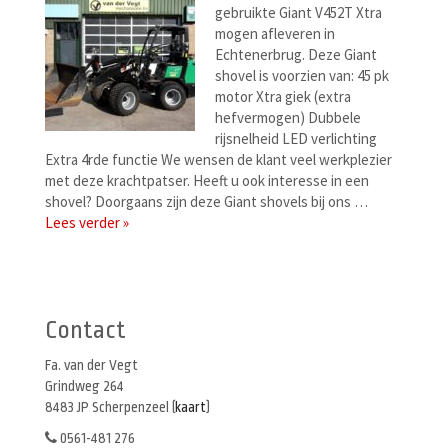
gebruikte Giant V452T Xtra
mogen afleveren in
Echtenerbrug. Deze Giant
shovel is voorzien van: 45 pk
motor Xtra giek (extra
hefvermogen) Dubbele
rijsnelheid LED verlichting
Extra 4rde functie We wensen de klant veel werkplezier
met deze krachtpatser. Heeft u ook interesse in een
shovel? Doorgaans zijn deze Giant shovels bij ons …
Lees verder »
Berichtenmenu
Contact
Fa. van der Vegt
Grindweg 264
8483 JP Scherpenzeel (
kaart
)
0561-481 276