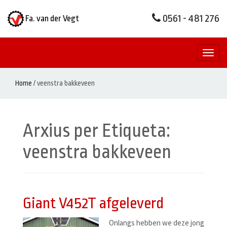
0561 - 481 276
Fa. van der Vegt
Toggl
naviga
Home
/
veenstra bakkeveen
Arxius per Etiqueta:
veenstra bakkeveen
Giant V452T afgeleverd
Onlangs hebben we deze jong