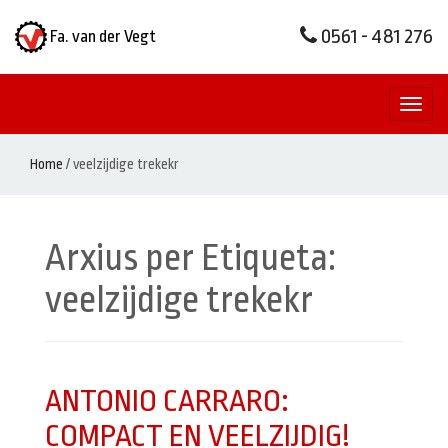
0561 - 481 276
Fa. van der Vegt
Toggl
naviga
Home
/
veelzijdige trekekr
Arxius per Etiqueta:
veelzijdige trekekr
ANTONIO CARRARO:
COMPACT EN VEELZIJDIG!