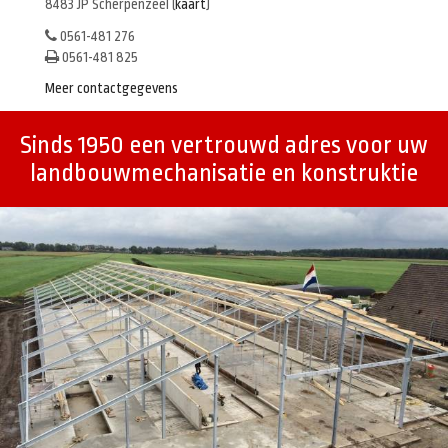
8483 JP Scherpenzeel (
kaart
)
0561-481 276
0561-481 825
Meer contactgegevens
Sinds 1950 een vertrouwd adres voor uw
landbouwmechanisatie en konstruktie