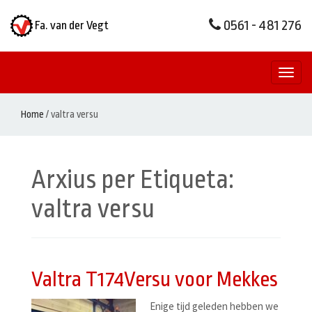
0561 - 481 276
Fa. van der Vegt
Toggl
naviga
Home
/
valtra versu
Arxius per Etiqueta:
valtra versu
Valtra T174Versu voor Mekkes
Enige tijd geleden hebben we