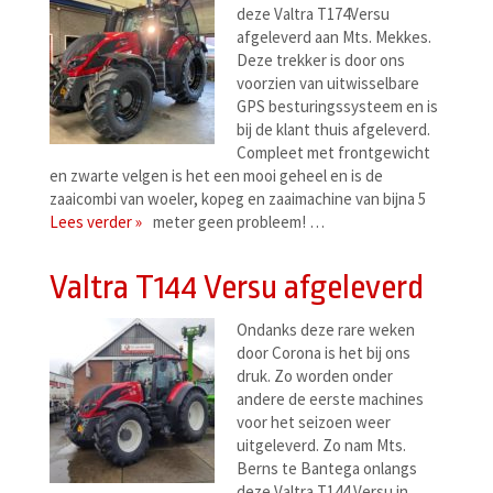
deze Valtra T174Versu
afgeleverd aan Mts. Mekkes.
Deze trekker is door ons
voorzien van uitwisselbare
GPS besturingssysteem en is
bij de klant thuis afgeleverd.
Compleet met frontgewicht
en zwarte velgen is het een mooi geheel en is de
zaaicombi van woeler, kopeg en zaaimachine van bijna 5
Lees verder »
meter geen probleem! …
Valtra T144 Versu afgeleverd
Ondanks deze rare weken
door Corona is het bij ons
druk. Zo worden onder
andere de eerste machines
voor het seizoen weer
uitgeleverd. Zo nam Mts.
Berns te Bantega onlangs
deze Valtra T144 Versu in