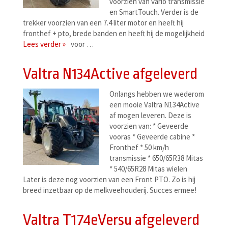
voorzien van vario transmissie
en SmartTouch. Verder is de
trekker voorzien van een 7.4 liter motor en heeft hij
fronthef + pto, brede banden en heeft hij de mogelijkheid
Lees verder »
voor …
Valtra N134Active afgeleverd
Onlangs hebben we wederom
een mooie Valtra N134Active
af mogen leveren. Deze is
voorzien van: * Geveerde
vooras * Geveerde cabine *
Fronthef * 50 km/h
transmissie * 650/65R38 Mitas
* 540/65R28 Mitas wielen
Later is deze nog voorzien van een Front PTO. Zo is hij
breed inzetbaar op de melkveehouderij. Succes ermee!
Valtra T174eVersu afgeleverd