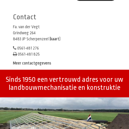
Contact
Fa. van der Vegt
Grindweg 264
8483 JP Scherpenzeel (
kaart
)
0561-481 276
0561-481 825
Meer contactgegevens
Sinds 1950 een vertrouwd adres voor uw
landbouwmechanisatie en konstruktie