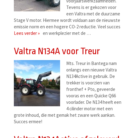
voorjaarswerkzaamheden.
Tevens is er gekozen voor
een Valtra met de duurzame
Stage V motor. Hiermee wordt voldaan aan de nieuwste
emissie norm en een hogere CO-2 reductie. Veel succes
Lees verder »
en werkplezier met de …
Valtra N134A voor Treur
Mts. Treur in Bantega nam
onlangs een nieuwe Valtra
N134Active in gebruik. De
trekker is voorzien van
fronthef + Pto, geveerde
vooras en een Quicke Q66
voorlader. De N134 heeft een
4 cilinder motor met een
grote inhoud, die met gemak het zware werk aankan.
Succes ermee!