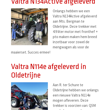
Valtra N134Active afgeleverd
Onlangs hebben we een
Valtra N134Active afgeleverd
aan Mts. Bergman te
Oldetrijne. Deze trekker met
4.9 liter motor met fronthef +
pto maken maken hem breed
inzetbaar voor zowel de
mengwagen als voor de
maaierset. Succes ermee!
Valtra N114e afgeleverd in
Oldetrijne
Aan R. ter Schure te
Oldetrijne hebben we onlangs
een nieuwe Valtra N114e
mogen afleveren. Deze
trekker is voorzien van: Q5M