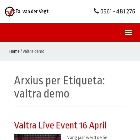
0561 - 481 276
Fa. van der Vegt
Toggl
naviga
Home
/
valtra demo
Arxius per Etiqueta:
valtra demo
Valtra Live Event 16 April
Vorig jaar werd de 5e