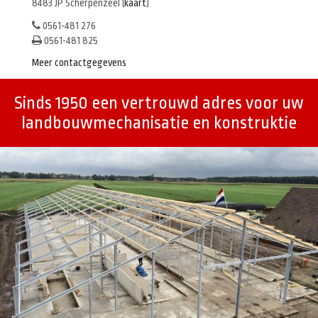
8483 JP Scherpenzeel (
kaart
)
0561-481 276
0561-481 825
Meer contactgegevens
Sinds 1950 een vertrouwd adres voor uw
landbouwmechanisatie en konstruktie