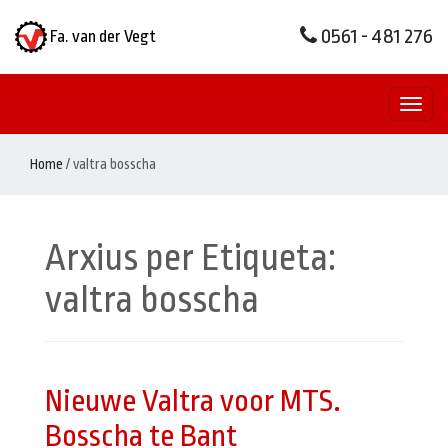
0561 - 481 276
Fa. van der Vegt
Toggl
naviga
Home
/
valtra bosscha
Arxius per Etiqueta:
valtra bosscha
Nieuwe Valtra voor MTS.
Bosscha te Bant