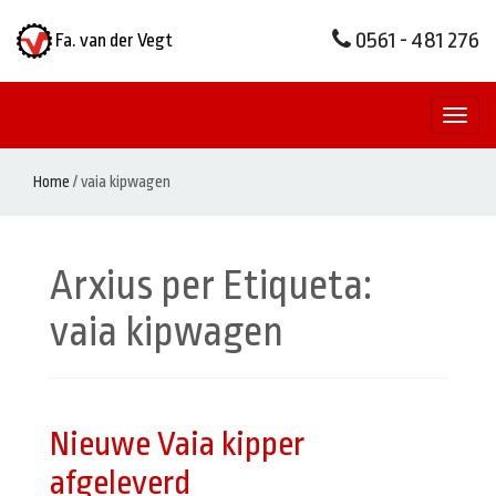
0561 - 481 276
Fa. van der Vegt
Toggl
naviga
Home
/
vaia kipwagen
Arxius per Etiqueta:
vaia kipwagen
Nieuwe Vaia kipper
afgeleverd