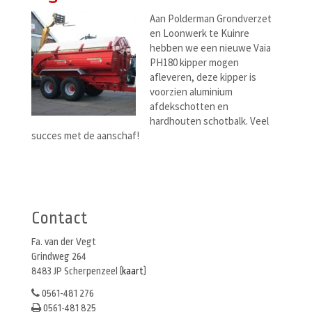
Aan Polderman Grondverzet
en Loonwerk te Kuinre
hebben we een nieuwe Vaia
PH180 kipper mogen
afleveren, deze kipper is
voorzien aluminium
afdekschotten en
hardhouten schotbalk. Veel
succes met de aanschaf!
Berichtenmenu
Contact
Fa. van der Vegt
Grindweg 264
8483 JP Scherpenzeel (
kaart
)
0561-481 276
0561-481 825