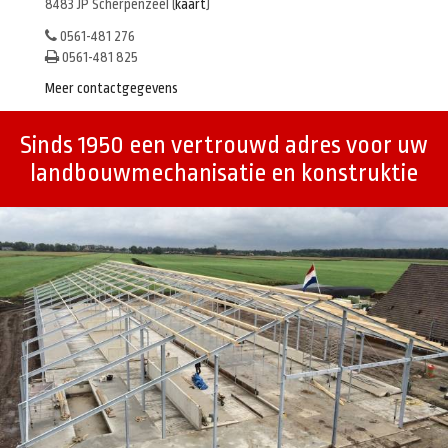
8483 JP Scherpenzeel (
kaart
)
0561-481 276
0561-481 825
Meer contactgegevens
Sinds 1950 een vertrouwd adres voor uw
landbouwmechanisatie en konstruktie