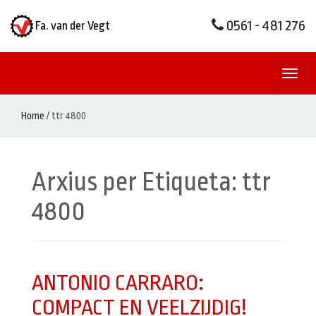
0561 - 481 276
Fa. van der Vegt
Toggl
naviga
Home
/
ttr 4800
Arxius per Etiqueta:
ttr
4800
ANTONIO CARRARO:
COMPACT EN VEELZIJDIG!