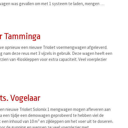
wagen was gevallen om met 1 systeem te laden, mengen …
oor Tamminga
e opnieuw een nieuwe Trioliet voermengwagen afgeleverd.
 nam deze reus met 3 vijzels in gebruik. Deze wagen heeft een
zien van 4 loskleppen voor extra capaciteit. Veel voerplezier
ts. Vogelaar
en nieuwe Trioliet Solomix 1 mengwagen mogen afleveren aan
 Na een tijdje een demowagen geprobeerd te hebben viel de
een inhoud van 10 m³ en zijkleppen om het voer uit te doseren.
or de gunning en wensen ze veel voerplezier met …