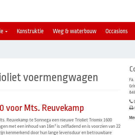
ie
Konstruktie
Weg & waterbouw
Occasions
C
ioliet voermengwagen
Fa.
Gr
848
0
00 voor Mts. Reuvekamp
Me
s. Reuvekamp te Sonnega een nieuwe Trioliet Triomix 1600
en met een inhoud van 16m³ is zelfladend en is voorzien van 22
zijn kenmerkend door hun lange levensduur en betrouwbare