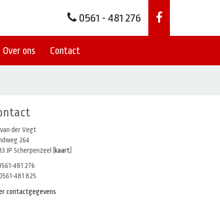
0561 - 481 276
Over ons
Contact
ontact
 van der Vegt
indweg 264
3 JP Scherpenzeel (
kaart
)
561-481 276
0561-481 825
er contactgegevens