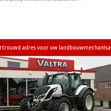
ertrouwd adres voor uw landbouwmechanisat