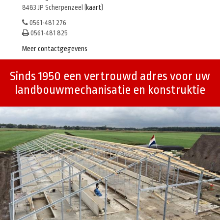
8483 JP Scherpenzeel (
kaart
)
0561-481 276
0561-481 825
Meer contactgegevens
Sinds 1950 een vertrouwd adres voor uw
landbouwmechanisatie en konstruktie