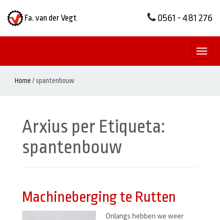
0561 - 481 276
Fa. van der Vegt
Toggl
naviga
Home
/
spantenbouw
Arxius per Etiqueta:
spantenbouw
Machineberging te Rutten
Onlangs hebben we weer