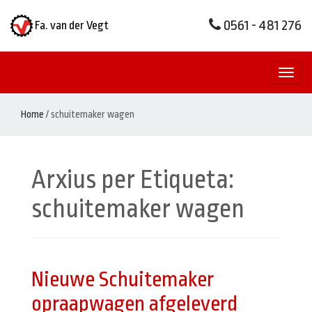
0561 - 481 276
Fa. van der Vegt
Toggl
naviga
Home
/
schuitemaker wagen
Arxius per Etiqueta:
schuitemaker wagen
Nieuwe Schuitemaker
opraapwagen afgeleverd