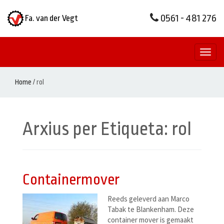
0561 - 481 276
Fa. van der Vegt
Toggl
naviga
Home
/
rol
Arxius per Etiqueta:
rol
Containermover
Reeds geleverd aan Marco
Tabak te Blankenham. Deze
container mover is gemaakt