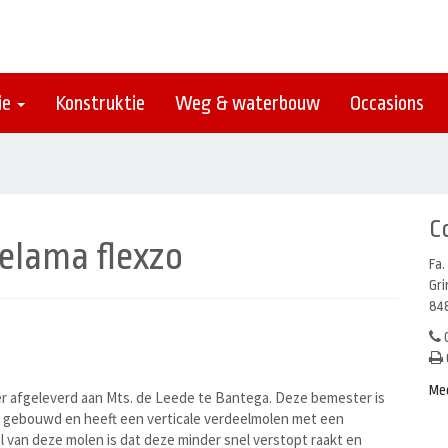
ie
Konstruktie
Weg & waterbouw
Occasions
C
elama flexzo
Fa.
Gr
848
0
Me
 afgeleverd aan Mts. de Leede te Bantega. Deze bemester is
g gebouwd en heeft een verticale verdeelmolen met een
 van deze molen is dat deze minder snel verstopt raakt en