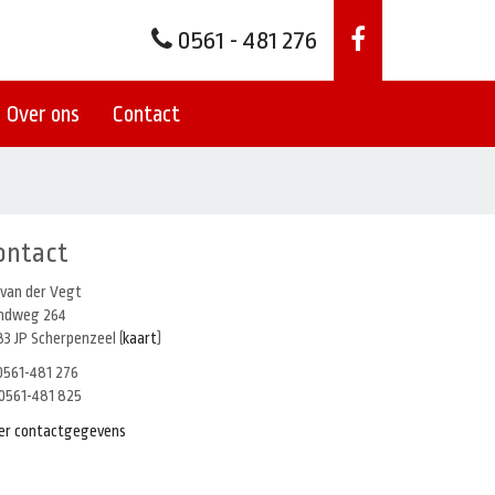
0561 - 481 276
Over ons
Contact
ontact
 van der Vegt
indweg 264
3 JP Scherpenzeel (
kaart
)
561-481 276
0561-481 825
er contactgegevens