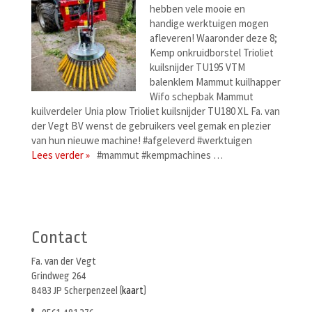
hebben vele mooie en
handige werktuigen mogen
afleveren! Waaronder deze 8;
Kemp onkruidborstel Trioliet
kuilsnijder TU195 VTM
balenklem Mammut kuilhapper
Wifo schepbak Mammut
kuilverdeler Unia plow Trioliet kuilsnijder TU180 XL Fa. van
der Vegt BV wenst de gebruikers veel gemak en plezier
van hun nieuwe machine! #afgeleverd #werktuigen
Lees verder »
#mammut #kempmachines …
Berichtenmenu
Contact
Fa. van der Vegt
Grindweg 264
8483 JP Scherpenzeel (
kaart
)