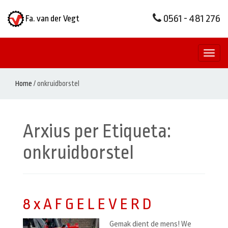
0561 - 481 276
Fa. van der Vegt
Toggl
naviga
Home
/
onkruidborstel
Arxius per Etiqueta:
onkruidborstel
8 x A F G E L E V E R D
Gemak dient de mens! We