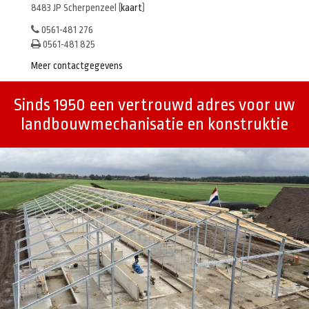
8483 JP Scherpenzeel (
kaart
)
0561-481 276
0561-481 825
Meer contactgegevens
Sinds 1950 een vertrouwd adres voor uw
landbouwmechanisatie en konstruktie