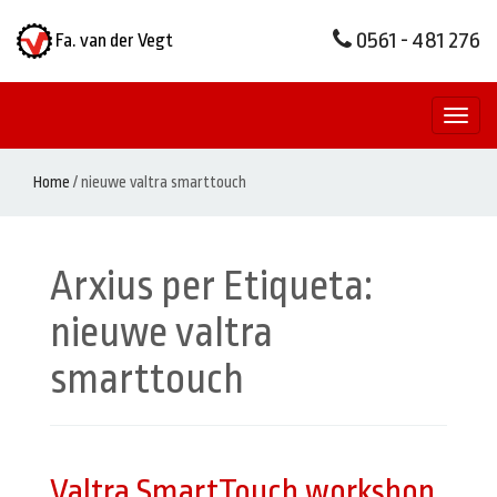
0561 - 481 276
Fa. van der Vegt
Toggl
naviga
Home
/
nieuwe valtra smarttouch
Arxius per Etiqueta:
nieuwe valtra
smarttouch
Valtra SmartTouch workshop