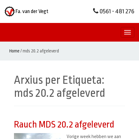
0561 - 481 276
Fa. van der Vegt
Toggl
naviga
Home
/
mds 20.2 afgeleverd
Arxius per Etiqueta:
mds 20.2 afgeleverd
Rauch MDS 20.2 afgeleverd
Vorige week hebben we aan