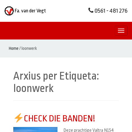
0561 - 481 276
Fa. van der Vegt
Toggl
naviga
Home
/
loonwerk
Arxius per Etiqueta:
loonwerk
CHECK DIE BANDEN!
Deze prachtige Valtra N154