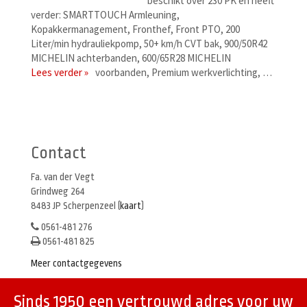
beschikt over 230 PK en heeft
verder: SMARTTOUCH Armleuning,
Kopakkermanagement, Fronthef, Front PTO, 200
Liter/min hydrauliekpomp, 50+ km/h CVT bak, 900/50R42
MICHELIN achterbanden, 600/65R28 MICHELIN
Lees verder »
voorbanden, Premium werkverlichting, …
Berichtenmenu
Contact
Fa. van der Vegt
Grindweg 264
8483 JP Scherpenzeel (
kaart
)
0561-481 276
0561-481 825
Meer contactgegevens
Sinds 1950 een vertrouwd adres voor uw