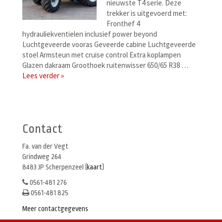
nieuwste T4 serie. Deze
trekker is uitgevoerd met:
Fronthef 4
hydrauliekventielen inclusief power beyond
Luchtgeveerde vooras Geveerde cabine Luchtgeveerde
stoel Armsteun met cruise control Extra koplampen
Glazen dakraam Groothoek ruitenwisser 650/65 R38 …
Lees verder »
Berichtenmenu
Contact
Fa. van der Vegt
Grindweg 264
8483 JP Scherpenzeel (
kaart
)
0561-481 276
0561-481 825
Meer contactgegevens