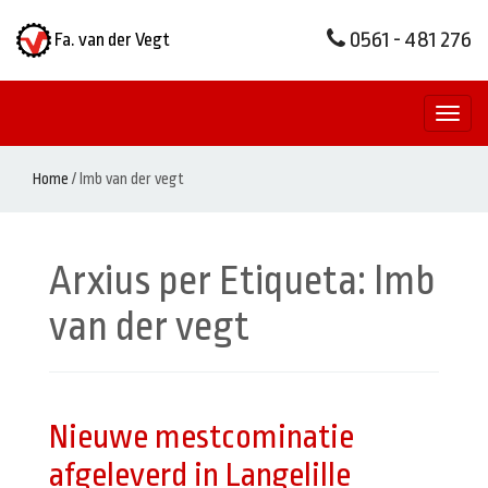
0561 - 481 276
Fa. van der Vegt
Toggl
naviga
Home
/
lmb van der vegt
Arxius per Etiqueta:
lmb
van der vegt
Nieuwe mestcominatie
afgeleverd in Langelille