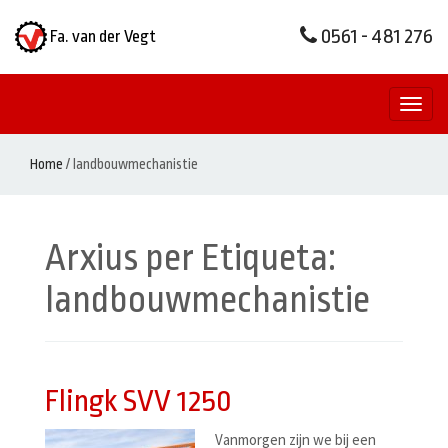
0561 - 481 276
Fa. van der Vegt
Toggl
naviga
Home
/
landbouwmechanistie
Arxius per Etiqueta:
landbouwmechanistie
Flingk SVV 1250
Vanmorgen zijn we bij een