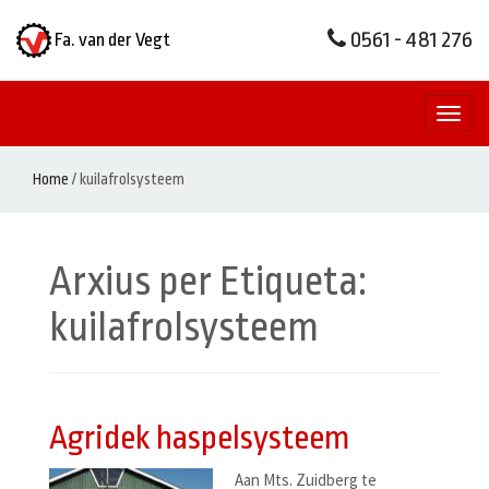
0561 - 481 276
Fa. van der Vegt
Toggl
naviga
Home
/
kuilafrolsysteem
Arxius per Etiqueta:
kuilafrolsysteem
Agridek haspelsysteem
Aan Mts. Zuidberg te