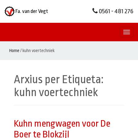
0561 - 481 276
Fa. van der Vegt
Toggl
naviga
Home
/
kuhn voertechniek
Arxius per Etiqueta:
kuhn voertechniek
Kuhn mengwagen voor De
Boer te Blokzijl