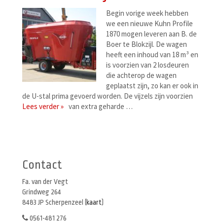
Begin vorige week hebben
we een nieuwe Kuhn Profile
1870 mogen leveren aan B. de
Boer te Blokzijl. De wagen
heeft een inhoud van 18 m³ en
is voorzien van 2 losdeuren
die achterop de wagen
geplaatst zijn, zo kan er ook in
de U-stal prima gevoerd worden. De vijzels zijn voorzien
Lees verder »
van extra geharde …
Berichtenmenu
Contact
Fa. van der Vegt
Grindweg 264
8483 JP Scherpenzeel (
kaart
)
0561-481 276