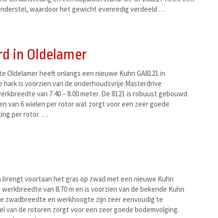
nderstel, waardoor het gewicht evenredig verdeeld …
d in Oldelamer
 te Oldelamer heeft onlangs een nieuwe Kuhn GA8121 in
hark is voorzien van de onderhoudsvrije Masterdrive
werkbreedte van 7.40 – 8.00 meter. De 8121 is robuust gebouwd
ien van 6 wielen per rotor wat zorgt voor een zeer goede
ng per rotor. …
a brengt voortaan het gras op zwad met een nieuwe Kuhn
n werkbreedte van 8.70 m en is voorzien van de bekende Kuhn
 De zwadbreedte en werkhoogte zijn zeer eenvoudig te
tel van de rotoren zorgt voor een zeer goede bodemvolging.