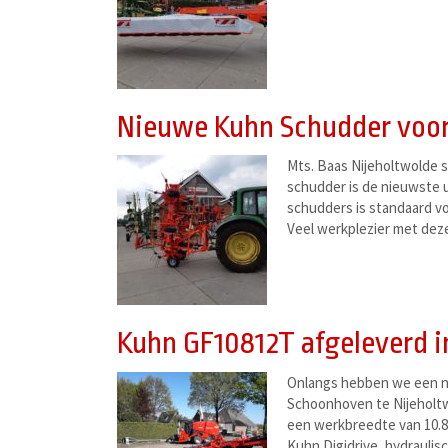
Nieuwe Kuhn Schudder voor
Mts. Baas Nijeholtwolde 
schudder is de nieuwste u
schudders is standaard vo
Veel werkplezier met dez
Kuhn GF10812T afgeleverd i
Onlangs hebben we een n
Schoonhoven te Nijeholtw
een werkbreedte van 10.8
Kuhn Digidrive, hydraulis