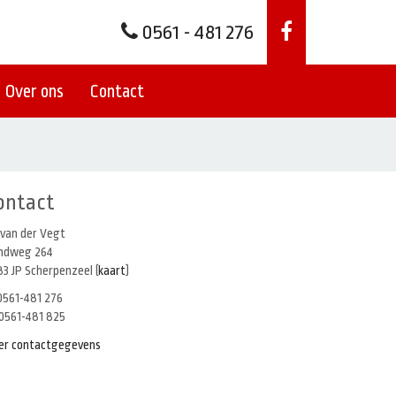
0561 - 481 276
Over ons
Contact
ontact
 van der Vegt
indweg 264
3 JP Scherpenzeel (
kaart
)
561-481 276
0561-481 825
er contactgegevens