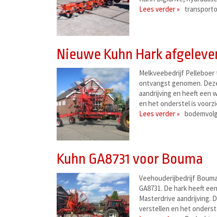
Lees verder »
transporto
Nieuwe Kuhn Hark afgelever
Melkveebedrijf Pelleboer
ontvangst genomen. Deze 
aandrijving en heeft een 
en het onderstel is voorz
Lees verder »
bodemvolgi
Kuhn GA8731 voor Bouma
Veehouderijbedrijf Boum
GA8731. De hark heeft ee
Masterdrive aandrijving.
verstellen en het onders