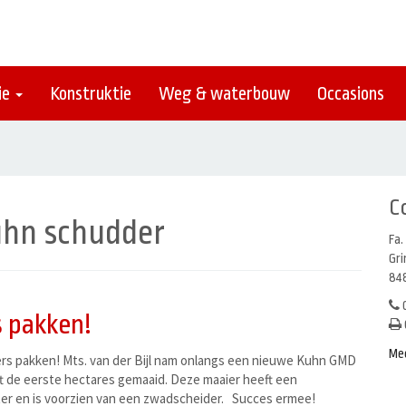
ie
Konstruktie
Weg & waterbouw
Occasions
C
uhn schudder
Fa.
Gr
848
0
 pakken!
Me
rs pakken! Mts. van der Bijl nam onlangs een nieuwe Kuhn GMD
t de eerste hectares gemaaid. Deze maaier heeft een
er en is voorzien van een zwadscheider. Succes ermee!