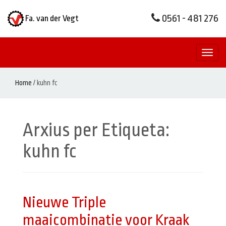
0561 - 481 276
Fa. van der Vegt
Toggl
naviga
Home
/
kuhn fc
Arxius per Etiqueta:
kuhn fc
Nieuwe Triple
maaicombinatie voor Kraak