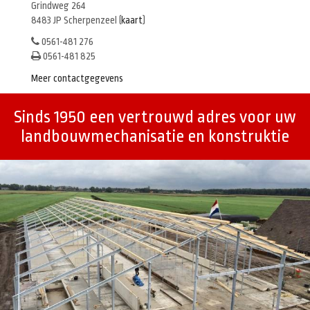
Grindweg 264
8483 JP Scherpenzeel (
kaart
)
0561-481 276
0561-481 825
Meer contactgegevens
Sinds 1950 een vertrouwd adres voor uw
landbouwmechanisatie en konstruktie