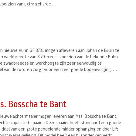
jn voorzien van extra geharde …
 nieuwe Kuhn GF 8731 mogen afleveren aan Johan de Bruin te
en werkbreedte van 8.70 m en is voorzien van de bekende Kuhn
 De zwadbreedte en werkhoogte zijn zeer eenvoudig te
tel van de rotoren zorgt voor een zeer goede bodemvolging. …
s. Bosscha te Bant
ieuwe achtermaaier mogen leveren aan Mts. Bosscha te Bant.
echte capaciteitsmaaier. Deze maaier heeft standaard een goede
ddel van een grote pendelende middenophanging en door Lift
opstakelbeveiliging. Dit model heeft een bijzonder kenmerk: