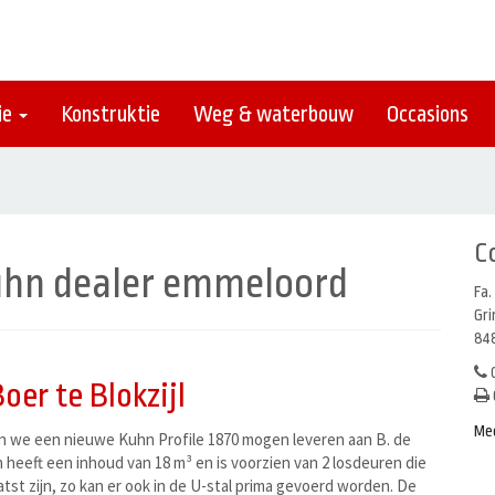
ie
Konstruktie
Weg & waterbouw
Occasions
C
uhn dealer emmeloord
Fa.
Gr
848
0
er te Blokzijl
Me
 we een nieuwe Kuhn Profile 1870 mogen leveren aan B. de
n heeft een inhoud van 18 m³ en is voorzien van 2 losdeuren die
st zijn, zo kan er ook in de U-stal prima gevoerd worden. De