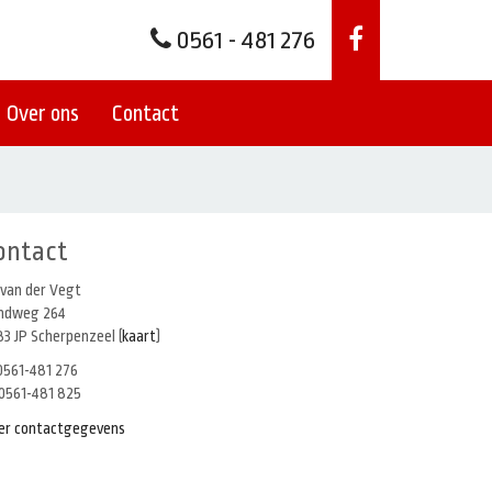
0561 - 481 276
Over ons
Contact
ontact
 van der Vegt
indweg 264
3 JP Scherpenzeel (
kaart
)
561-481 276
0561-481 825
er contactgegevens