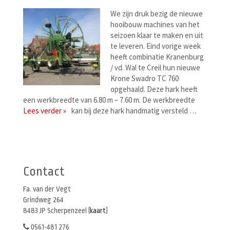
We zijn druk bezig de nieuwe
hooibouw machines van het
seizoen klaar te maken en uit
te leveren. Eind vorige week
heeft combinatie Kranenburg
/ vd. Wal te Creil hun nieuwe
Krone Swadro TC 760
opgehaald. Deze hark heeft
een werkbreedte van 6.80 m – 7.60 m. De werkbreedte
Lees verder »
kan bij deze hark handmatig versteld …
Berichtenmenu
Contact
Fa. van der Vegt
Grindweg 264
8483 JP Scherpenzeel (
kaart
)
0561-481 276