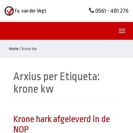
0561 - 481 276
Fa. van der Vegt
Toggl
naviga
Home
/
krone kw
Arxius per Etiqueta:
krone kw
Krone hark afgeleverd in de
NOP