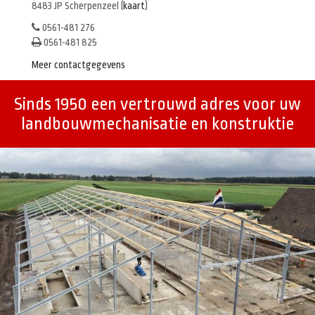
8483 JP Scherpenzeel (
kaart
)
0561-481 276
0561-481 825
Meer contactgegevens
Sinds 1950 een vertrouwd adres voor uw
landbouwmechanisatie en konstruktie