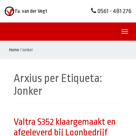
0561 - 481 276
Fa. van der Vegt
Toggl
naviga
Home
/
Jonker
Arxius per Etiqueta:
Jonker
Valtra S352 klaargemaakt en
afgeleverd bij Loonbedrijf