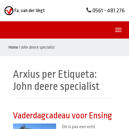
0561 - 481 276
Fa. van der Vegt
Toggl
naviga
Home
/
John deere specialist
Arxius per Etiqueta:
John deere specialist
Vaderdagcadeau voor Ensing
Dit is pas een echt