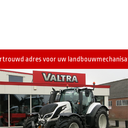
ertrouwd adres voor uw landbouwmechanisat