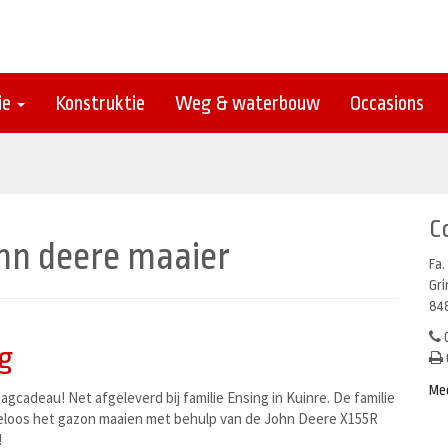
ie
Konstruktie
Weg & waterbouw
Occasions
C
hn deere maaier
Fa.
Gr
848
0
g
Me
agcadeau! Net afgeleverd bij familie Ensing in Kuinre. De familie
eloos het gazon maaien met behulp van de John Deere X155R
!