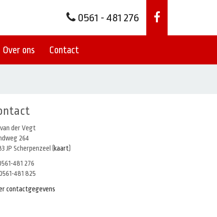
0561 - 481 276
Over ons
Contact
ontact
 van der Vegt
indweg 264
3 JP Scherpenzeel (
kaart
)
561-481 276
0561-481 825
er contactgegevens