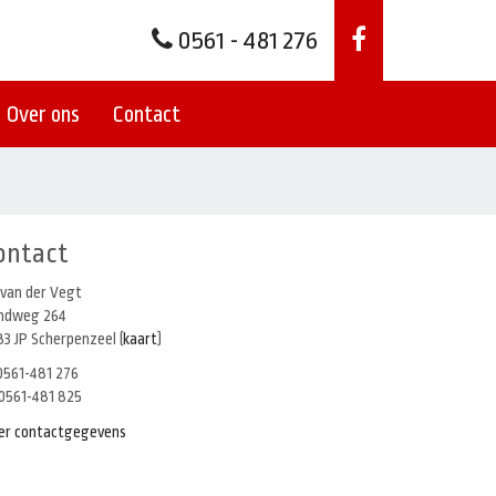
0561 - 481 276
Over ons
Contact
ontact
 van der Vegt
indweg 264
3 JP Scherpenzeel (
kaart
)
561-481 276
0561-481 825
er contactgegevens