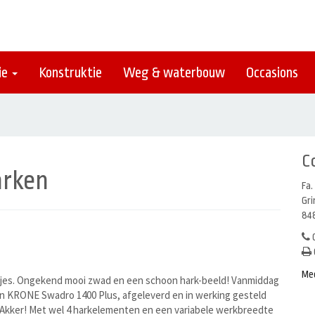
ie
Konstruktie
Weg & waterbouw
Occasions
C
arken
Fa.
Gr
848
0
Me
aatjes. Ongekend mooi zwad en een schoon hark-beeld! Vanmiddag
en KRONE Swadro 1400 Plus, afgeleverd en in werking gesteld
 Akker! Met wel 4 harkelementen en een variabele werkbreedte